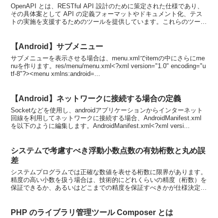
OpenAPI とは、RESTful API 設計のために策定された仕様であり、
その具体案として API の定義フォーマットやドキュメント化、テス
トの実施を支援するためのツールを提供しています。これらのツール
群はもともと Swagger と...
【Android】サブメニュー
サブメニューを表示させる場合は、menu.xmlでitemの中にさらにme
nuを作ります。res/menu/menu.xml<?xml version="1.0" encoding="u
tf-8"?><menu xmlns:android=...
【Android】ネットワークに接続する場合の定義
Socketなどを使用し、androidアプリケーションからインターネット
回線を利用してネットワークに接続する場合、AndroidManifest.xml
を以下のように編集します。AndroidManifest.xml<?xml versi...
システムで考慮すべき浮動小数点数の有効桁数と丸め誤
差
システムプログラムでは正確な数値を表せる桁数に限界があります。
精度の高い小数を扱う場合は、技術的にどれくらいの精度（桁数）を
保証できるか、あるいはどこまでの精度を保証すべきかが仕様決定の
上で重要となります。ここではシステムの構成要素であるプ...
PHP のライブラリ管理ツール Composer とは